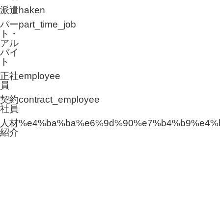
派遣
haken
パー
part_time_job
ト・
アル
バイ
ト
正社
employee
員
契約
contract_employee
社員
人材
%e4%ba%ba%e6%9d%90%e7%b4%b9%e4%
紹介